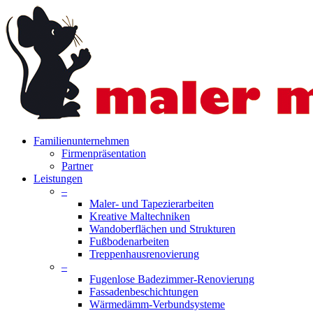
Skip
to
main
content
search
Menu
Familienunternehmen
Firmenpräsentation
Partner
Leistungen
–
Maler- und Tapezierarbeiten
Kreative Maltechniken
Wandoberflächen und Strukturen
Fußbodenarbeiten
Treppenhausrenovierung
–
Fugenlose Badezimmer-Renovierung
Fassadenbeschichtungen
Wärmedämm-Verbundsysteme