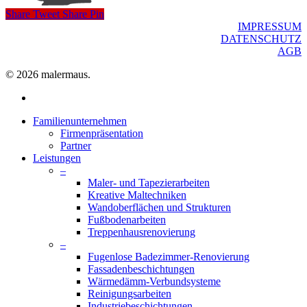
Share
Tweet
Share
Pin
IMPRESSUM
DATENSCHUTZ
AGB
© 2026 malermaus.
facebook
Close
Familienunternehmen
Menu
Firmenpräsentation
Partner
Leistungen
–
Maler- und Tapezierarbeiten
Kreative Maltechniken
Wandoberflächen und Strukturen
Fußbodenarbeiten
Treppenhausrenovierung
–
Fugenlose Badezimmer-Renovierung
Fassadenbeschichtungen
Wärmedämm-Verbundsysteme
Reinigungsarbeiten
Industriebeschichtungen