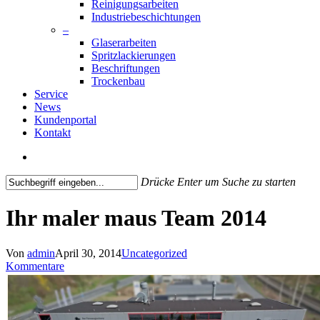
Reinigungsarbeiten
Industriebeschichtungen
–
Glaserarbeiten
Spritzlackierungen
Beschriftungen
Trockenbau
Service
News
Kundenportal
Kontakt
search
Drücke Enter um Suche zu starten
Close
Search
Ihr maler maus Team 2014
Von
admin
April 30, 2014
Uncategorized
Kommentare