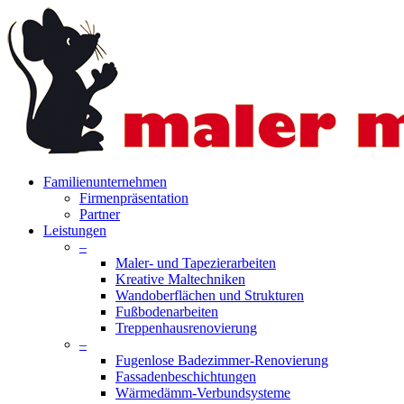
Skip
to
main
content
search
Menu
Familienunternehmen
Firmenpräsentation
Partner
Leistungen
–
Maler- und Tapezierarbeiten
Kreative Maltechniken
Wandoberflächen und Strukturen
Fußbodenarbeiten
Treppenhausrenovierung
–
Fugenlose Badezimmer-Renovierung
Fassadenbeschichtungen
Wärmedämm-Verbundsysteme