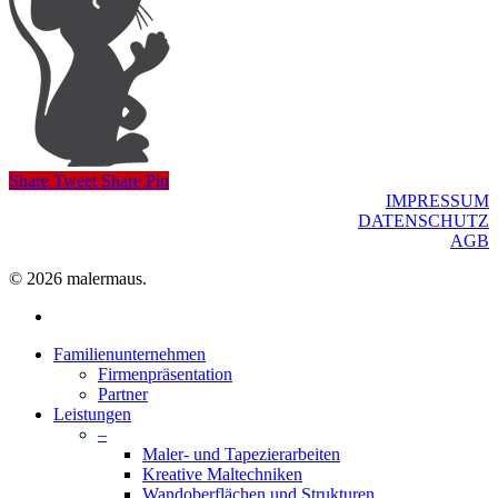
Share
Tweet
Share
Pin
IMPRESSUM
DATENSCHUTZ
AGB
© 2026 malermaus.
facebook
Close
Familienunternehmen
Menu
Firmenpräsentation
Partner
Leistungen
–
Maler- und Tapezierarbeiten
Kreative Maltechniken
Wandoberflächen und Strukturen