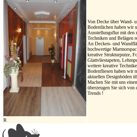
Von Decke über Wand- 
Bodenfächen haben wir u
Ausstellungsflur mit den 
Techniken und Belägen re
An Decken- und Wandflä
hochwertige Marmorspach
kreative Strukturputze, F
Glattvliestapeten, Lehmpu
weitere kreative Technike
Bodenfliesen haben wir m
aktuellen Designböden übe
Machen Sie mit uns eine
überzeugen Sie sich von 
Trends !
R