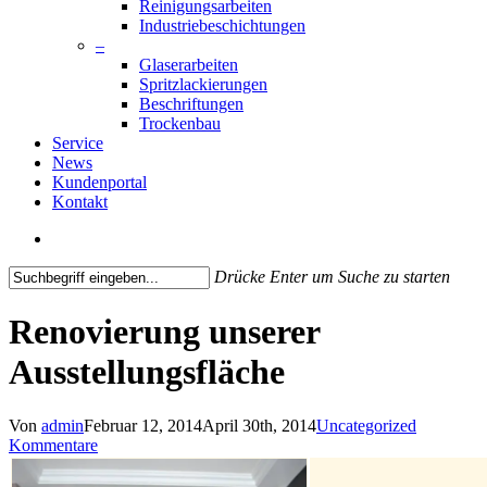
Reinigungsarbeiten
Industriebeschichtungen
–
Glaserarbeiten
Spritzlackierungen
Beschriftungen
Trockenbau
Service
News
Kundenportal
Kontakt
search
Drücke Enter um Suche zu starten
Close
Search
Renovierung unserer
Ausstellungsfläche
Von
admin
Februar 12, 2014
April 30th, 2014
Uncategorized
Kommentare