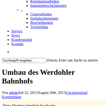
Reinigungsarbeiten
Industriebeschichtungen
–
Glaserarbeiten
Spritzlackierungen
Beschriftungen
Trockenbau
Service
News
Kundenportal
Kontakt
search
Drücke Enter um Suche zu starten
Close
Search
Umbau des Werdohler
Bahnhofs
Von
admin
Juli 22, 2013
August 20th, 2013
Uncategorized
Kommentare
Diese Diashow benötigt JavaScript.