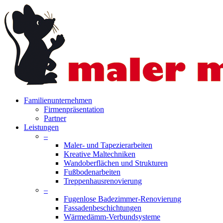
Skip
to
main
content
search
Menu
Familienunternehmen
Firmenpräsentation
Partner
Leistungen
–
Maler- und Tapezierarbeiten
Kreative Maltechniken
Wandoberflächen und Strukturen
Fußbodenarbeiten
Treppenhausrenovierung
–
Fugenlose Badezimmer-Renovierung
Fassadenbeschichtungen
Wärmedämm-Verbundsysteme