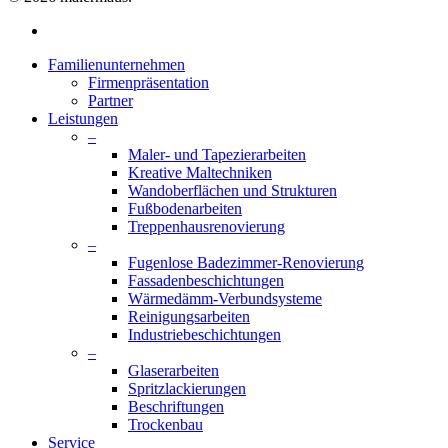
facebook
Close
Familienunternehmen
Menu
Firmenpräsentation
Partner
Leistungen
–
Maler- und Tapezierarbeiten
Kreative Maltechniken
Wandoberflächen und Strukturen
Fußbodenarbeiten
Treppenhausrenovierung
–
Fugenlose Badezimmer-Renovierung
Fassadenbeschichtungen
Wärmedämm-Verbundsysteme
Reinigungsarbeiten
Industriebeschichtungen
–
Glaserarbeiten
Spritzlackierungen
Beschriftungen
Trockenbau
Service