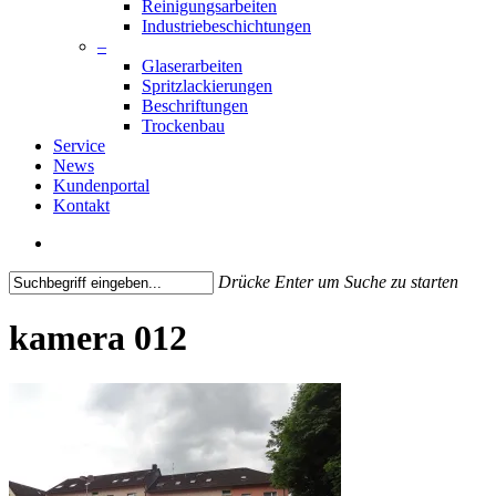
Reinigungsarbeiten
Industriebeschichtungen
–
Glaserarbeiten
Spritzlackierungen
Beschriftungen
Trockenbau
Service
News
Kundenportal
Kontakt
search
Drücke Enter um Suche zu starten
Close
Search
kamera 012