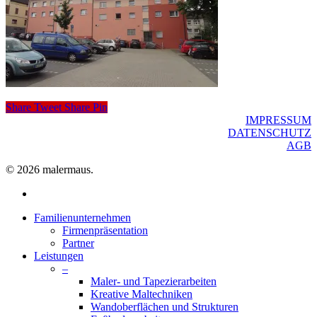
Share
Tweet
Share
Pin
IMPRESSUM
DATENSCHUTZ
AGB
© 2026 malermaus.
facebook
Close
Familienunternehmen
Menu
Firmenpräsentation
Partner
Leistungen
–
Maler- und Tapezierarbeiten
Kreative Maltechniken
Wandoberflächen und Strukturen