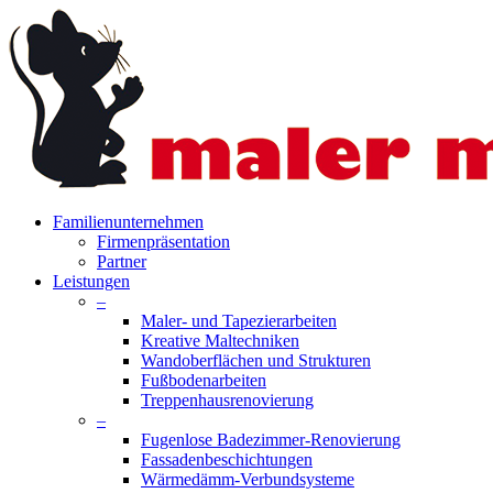
Skip
to
main
content
search
Menu
Familienunternehmen
Firmenpräsentation
Partner
Leistungen
–
Maler- und Tapezierarbeiten
Kreative Maltechniken
Wandoberflächen und Strukturen
Fußbodenarbeiten
Treppenhausrenovierung
–
Fugenlose Badezimmer-Renovierung
Fassadenbeschichtungen
Wärmedämm-Verbundsysteme