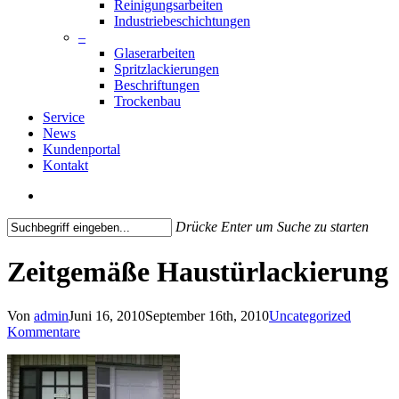
Reinigungsarbeiten
Industriebeschichtungen
–
Glaserarbeiten
Spritzlackierungen
Beschriftungen
Trockenbau
Service
News
Kundenportal
Kontakt
search
Drücke Enter um Suche zu starten
Close
Search
Zeitgemäße Haustürlackierung
Von
admin
Juni 16, 2010
September 16th, 2010
Uncategorized
Kommentare