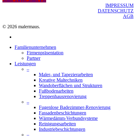
IMPRESSUM
DATENSCHUTZ
AGB
© 2026 malermaus.
facebook
Close
Familienunternehmen
Menu
Firmenpräsentation
Partner
Leistungen
–
Maler- und Tapezierarbeiten
Kreative Maltechniken
Wandoberflächen und Strukturen
Fußbodenarbeiten
Treppenhausrenovierung
–
Fugenlose Badezimmer-Renovierung
Fassadenbeschichtungen
Wärmedämm-Verbundsysteme
Reinigungsarbeiten
Industriebeschichtungen
–