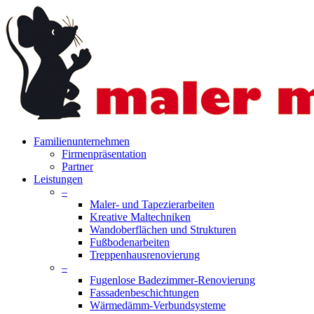
Skip
to
main
content
search
Menu
Familienunternehmen
Firmenpräsentation
Partner
Leistungen
–
Maler- und Tapezierarbeiten
Kreative Maltechniken
Wandoberflächen und Strukturen
Fußbodenarbeiten
Treppenhausrenovierung
–
Fugenlose Badezimmer-Renovierung
Fassadenbeschichtungen
Wärmedämm-Verbundsysteme