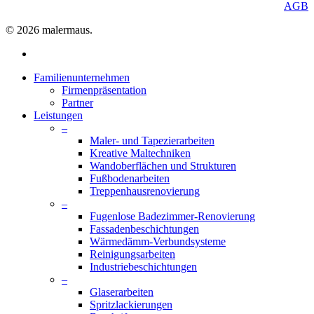
AGB
© 2026 malermaus.
facebook
Close
Familienunternehmen
Menu
Firmenpräsentation
Partner
Leistungen
–
Maler- und Tapezierarbeiten
Kreative Maltechniken
Wandoberflächen und Strukturen
Fußbodenarbeiten
Treppenhausrenovierung
–
Fugenlose Badezimmer-Renovierung
Fassadenbeschichtungen
Wärmedämm-Verbundsysteme
Reinigungsarbeiten
Industriebeschichtungen
–
Glaserarbeiten
Spritzlackierungen