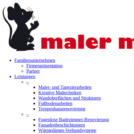
Skip
to
main
content
search
Menu
Familienunternehmen
Firmenpräsentation
Partner
Leistungen
–
Maler- und Tapezierarbeiten
Kreative Maltechniken
Wandoberflächen und Strukturen
Fußbodenarbeiten
Treppenhausrenovierung
–
Fugenlose Badezimmer-Renovierung
Fassadenbeschichtungen
Wärmedämm-Verbundsysteme