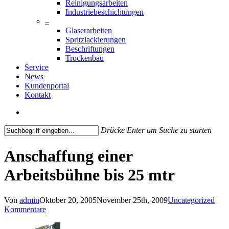
Reinigungsarbeiten
Industriebeschichtungen
–
Glaserarbeiten
Spritzlackierungen
Beschriftungen
Trockenbau
Service
News
Kundenportal
Kontakt
search
Drücke Enter um Suche zu starten
Close
Search
Anschaffung einer
Arbeitsbühne bis 25 mtr
Von
admin
Oktober 20, 2005
November 25th, 2009
Uncategorized
Kommentare